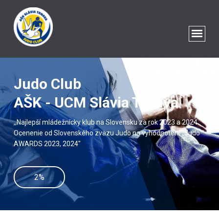
Judo Club
AŠK - UCM Slávia Trnava
,,Najlepší mládežnícky klub na Slovensku za rok 2023 a 2024
Ocenenie od Slovenského zväzu Judo na vyhodnotení ,,Judo
AWARDS 2023, 2024"
2%