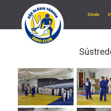
Džudo
O
Sústrede