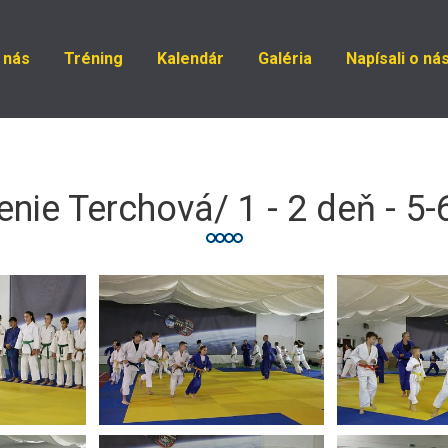
 nás
Tréning
Kalendár
Galéria
Napísali o ná
nie Terchová/ 1 - 2 deň - 5-